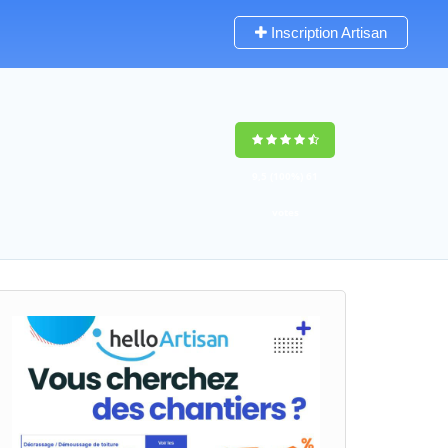
Inscription Artisan
9,5
(100%)
61
votes