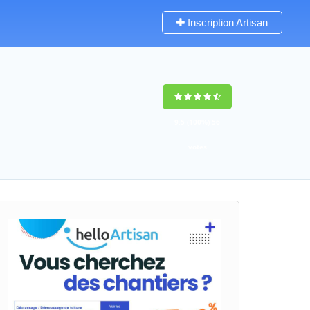
Inscription Artisan
9,5
(100%)
56
votes