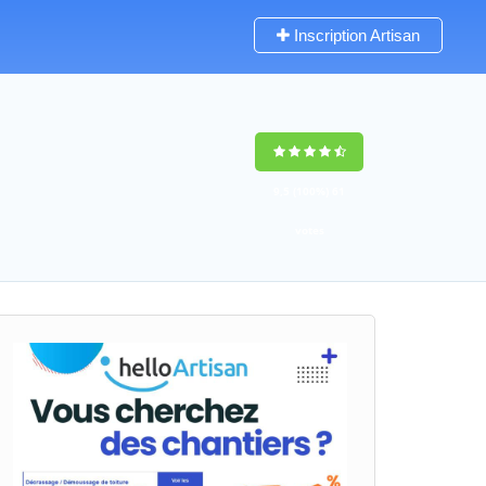
Inscription Artisan
9,5
(100%)
61
votes