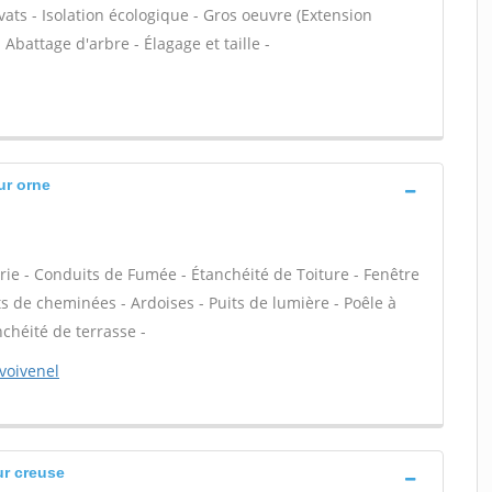
ats - Isolation écologique - Gros oeuvre (Extension
 Abattage d'arbre - Élagage et taille -
sur orne
rie - Conduits de Fumée - Étanchéité de Toiture - Fenêtre
ts de cheminées - Ardoises - Puits de lumière - Poêle à
chéité de terrasse -
 voivenel
ur creuse