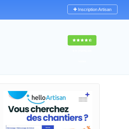
Inscription Artisan
9,5
(100%)
64
votes