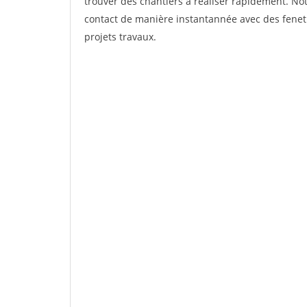
trouver des chantiers à réaliser rapidement. Not
contact de manière instantannée avec des fenetr
projets travaux.