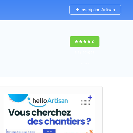
Inscription Artisan
9,5
(100%)
58
votes