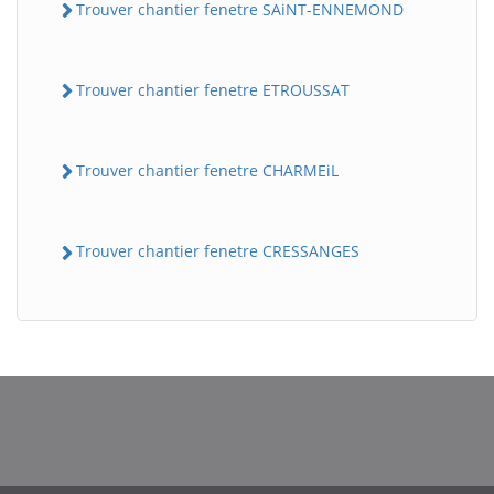
Trouver chantier fenetre SAiNT-ENNEMOND
Trouver chantier fenetre ETROUSSAT
Trouver chantier fenetre CHARMEiL
Trouver chantier fenetre CRESSANGES
BatiWebPro
B
Assistant en ligne
B