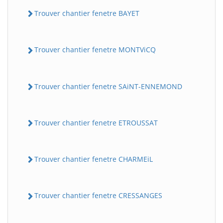
Trouver chantier fenetre BAYET
Trouver chantier fenetre MONTViCQ
Trouver chantier fenetre SAiNT-ENNEMOND
BatiWebPro
B
Trouver chantier fenetre ETROUSSAT
Assistant en ligne
Trouver chantier fenetre CHARMEiL
B
Trouver chantier fenetre CRESSANGES
BatiWebPro