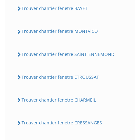
Trouver chantier fenetre BAYET
Trouver chantier fenetre MONTViCQ
Trouver chantier fenetre SAiNT-ENNEMOND
BatiWebPro
B
Trouver chantier fenetre ETROUSSAT
Assistant en ligne
Trouver chantier fenetre CHARMEiL
B
Trouver chantier fenetre CRESSANGES
BatiWebPro