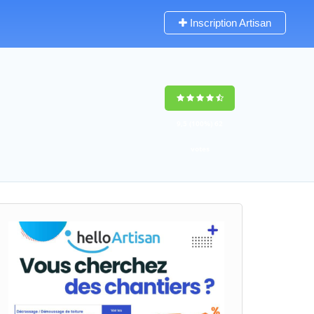
Inscription Artisan
9,5
(100%)
62
votes