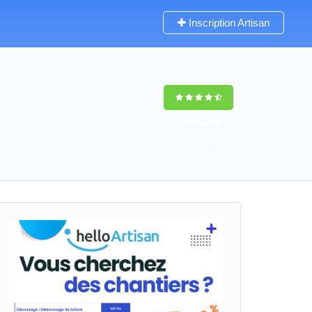
Inscription Artisan
9,5
(100%)
59
votes