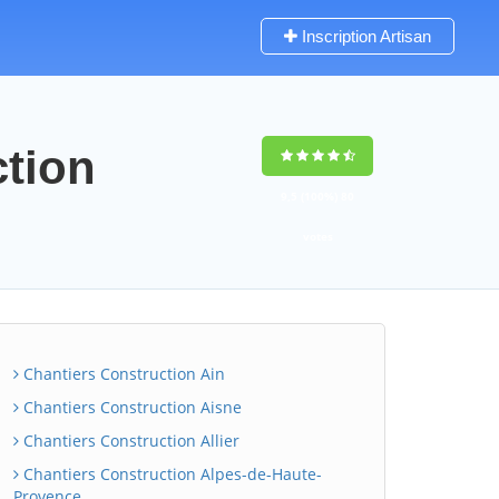
Inscription Artisan
ction
9,5
(100%)
80
votes
Chantiers Construction Ain
Chantiers Construction Aisne
Chantiers Construction Allier
Chantiers Construction Alpes-de-Haute-
Provence