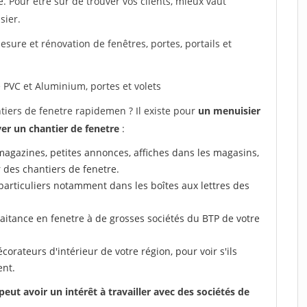
le. Pour être sûr de trouver vos clients, mieux vaut
sier.
sure et rénovation de fenêtres, portes, portails et
 PVC et Aluminium, portes et volets
ers de fenetre rapidemen ? Il existe pour
un menuisier
er un chantier de fenetre
:
 (magazines, petites annonces, affiches dans les magasins,
r des chantiers de fenetre.
particuliers notamment dans les boîtes aux lettres des
aitance en fenetre à de grosses sociétés du BTP de votre
corateurs d'intérieur de votre région, pour voir s'ils
ent.
t avoir un intérêt à travailler avec des sociétés de