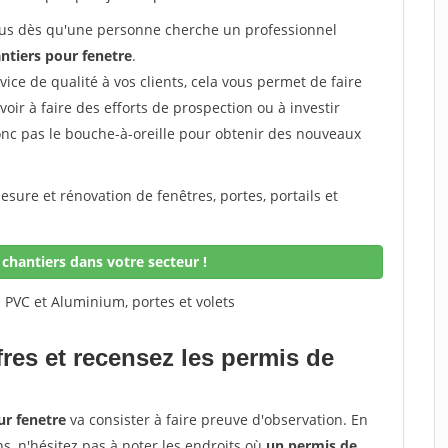
 vous dès qu'une personne cherche un professionnel
ntiers pour fenetre
.
rvice de qualité à vos clients, cela vous permet de faire
avoir à faire des efforts de prospection ou à investir
onc pas le bouche-à-oreille pour obtenir des nouveaux
sure et rénovation de fenêtres, portes, portails et
chantiers dans votre secteur !
 PVC et Aluminium, portes et volets
fres et recensez les permis de
ur fenetre
va consister à faire preuve d'observation. En
ns, n'hésitez pas à noter les endroits où
un permis de