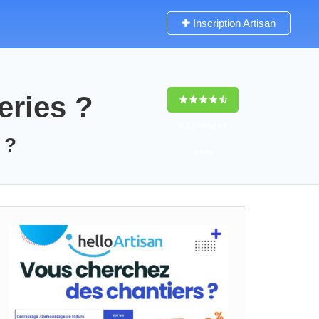
Inscription Artisan
eries ?
9,5
(100%)
63
 ?
votes