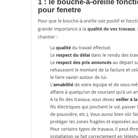
1 : le bouche-à-oreille fonc
pour fenetre
Pour que le bouche-à-oreille soit positif et fonc
grande importance à la
qualité de vos travaux
.
chantier :
La
qualité
du travail effectué,
Le
respect du délai
dans le rendu des trav
Le
respect des prix annoncés
au départ su
rehaussent le montant de la facture et ce
le faire savoir autour de lui.
L'
amabilité
de votre équipe et de vous-même
affaire à quelqu'un de souriant qu'à un ar
A la fin des travaux, vous devez
veiller à l
fils électriques qui jonchent le sol, passer
de poussière, etc.). Vous aurez bien sûr fai
protéger les zones fragiles et exposées au
Pour certains types de travaux, il peut êtr
installation se fait correctement en télép