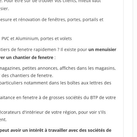
le. Pour être sûr de trouver vos clients, mieux vaut
sier.
sure et rénovation de fenêtres, portes, portails et
 PVC et Aluminium, portes et volets
ers de fenetre rapidemen ? Il existe pour
un menuisier
er un chantier de fenetre
:
 (magazines, petites annonces, affiches dans les magasins,
r des chantiers de fenetre.
particuliers notamment dans les boîtes aux lettres des
aitance en fenetre à de grosses sociétés du BTP de votre
corateurs d'intérieur de votre région, pour voir s'ils
ent.
t avoir un intérêt à travailler avec des sociétés de