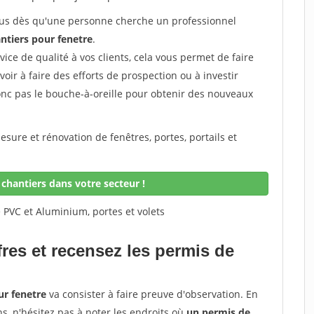
 vous dès qu'une personne cherche un professionnel
ntiers pour fenetre
.
rvice de qualité à vos clients, cela vous permet de faire
avoir à faire des efforts de prospection ou à investir
onc pas le bouche-à-oreille pour obtenir des nouveaux
sure et rénovation de fenêtres, portes, portails et
chantiers dans votre secteur !
 PVC et Aluminium, portes et volets
fres et recensez les permis de
ur fenetre
va consister à faire preuve d'observation. En
ns, n'hésitez pas à noter les endroits où
un permis de