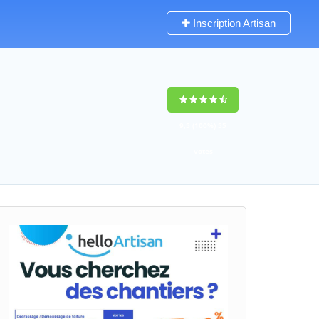
Inscription Artisan
9,5
(100%)
55
votes