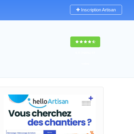
Inscription Artisan
9,5
(100%)
57
votes