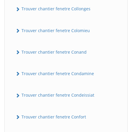
Trouver chantier fenetre Collonges
Trouver chantier fenetre Colomieu
Trouver chantier fenetre Conand
BatiWebPro
B
Trouver chantier fenetre Condamine
Assistant en ligne
B
Trouver chantier fenetre Condeissiat
Trouver chantier fenetre Confort
BatiWebPro