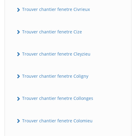
Trouver chantier fenetre Civrieux
Trouver chantier fenetre Cize
Trouver chantier fenetre Cleyzieu
BatiWebPro
B
Trouver chantier fenetre Coligny
Assistant en ligne
B
Trouver chantier fenetre Collonges
Trouver chantier fenetre Colomieu
BatiWebPro