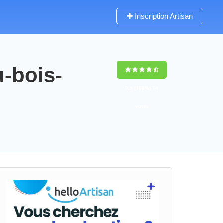
Inscription Artisan
u-bois-
9,5
(100%)
74
votes
1