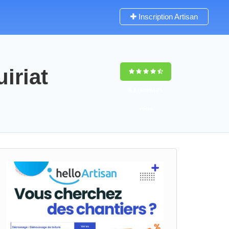
Inscription Artisan
iriat
9,5
(100%)
71
votes