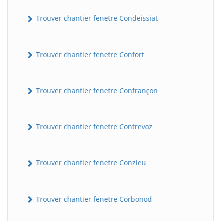
Trouver chantier fenetre Condeissiat
Trouver chantier fenetre Confort
Trouver chantier fenetre Confrançon
BatiWebPro
B
Trouver chantier fenetre Contrevoz
Assistant en ligne
B
Trouver chantier fenetre Conzieu
Trouver chantier fenetre Corbonod
BatiWebPro