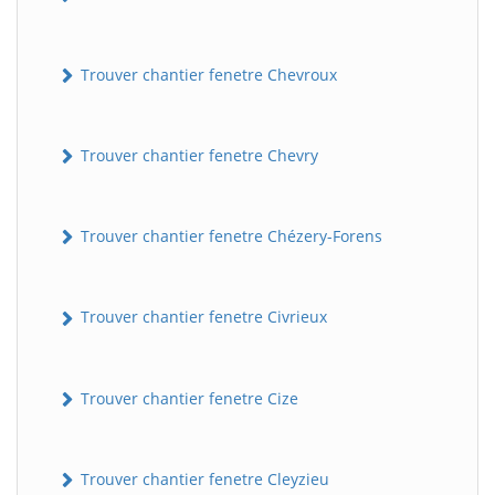
Trouver chantier fenetre Chevroux
Trouver chantier fenetre Chevry
Trouver chantier fenetre Chézery-Forens
BatiWebPro
B
Assistant en ligne
Trouver chantier fenetre Civrieux
B
Trouver chantier fenetre Cize
Trouver chantier fenetre Cleyzieu
BatiWebPro