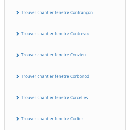
Trouver chantier fenetre Confrançon
Trouver chantier fenetre Contrevoz
Trouver chantier fenetre Conzieu
BatiWebPro
B
Assistant en ligne
Trouver chantier fenetre Corbonod
B
Trouver chantier fenetre Corcelles
Trouver chantier fenetre Corlier
BatiWebPro