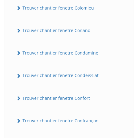
Trouver chantier fenetre Colomieu
Trouver chantier fenetre Conand
Trouver chantier fenetre Condamine
BatiWebPro
Trouver chantier fenetre Condeissiat
B
Assistant en ligne
Trouver chantier fenetre Confort
B
Trouver chantier fenetre Confrançon
BatiWebPro