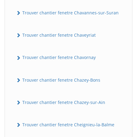
Trouver chantier fenetre Chavannes-sur-Suran
Trouver chantier fenetre Chaveyriat
Trouver chantier fenetre Chavornay
BatiWebPro
B
Assistant en ligne
Trouver chantier fenetre Chazey-Bons
B
Trouver chantier fenetre Chazey-sur-Ain
Trouver chantier fenetre Cheignieu-la-Balme
BatiWebPro