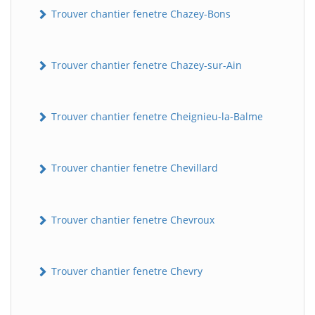
Trouver chantier fenetre Chazey-Bons
Trouver chantier fenetre Chazey-sur-Ain
Trouver chantier fenetre Cheignieu-la-Balme
Trouver chantier fenetre Chevillard
BatiWebPro
B
Assistant en ligne
Trouver chantier fenetre Chevroux
B
Trouver chantier fenetre Chevry
BatiWebPro