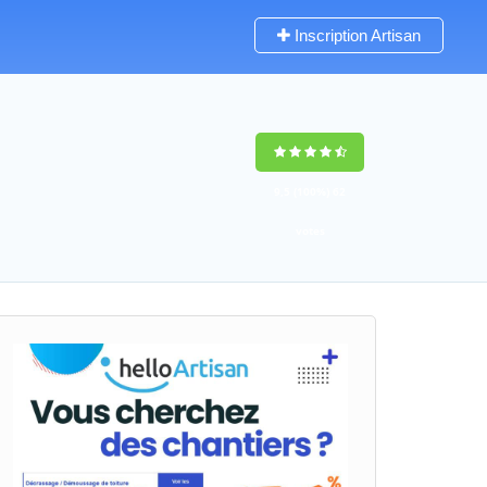
Inscription Artisan
9,5
(100%)
62
votes