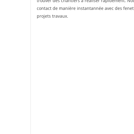
trouver des chantiers à réaliser rapidement. Not
contact de manière instantannée avec des fenetr
projets travaux.