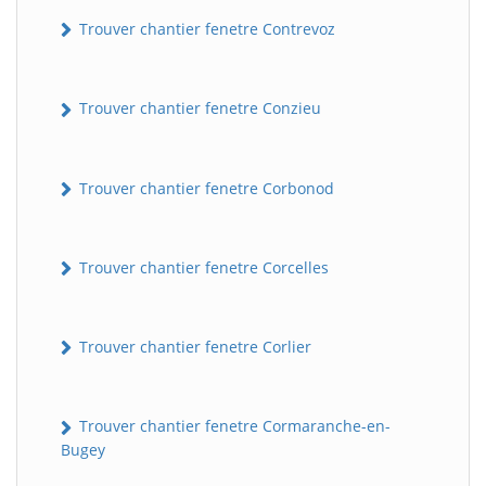
Trouver chantier fenetre Contrevoz
Trouver chantier fenetre Conzieu
Trouver chantier fenetre Corbonod
BatiWebPro
B
Trouver chantier fenetre Corcelles
Assistant en ligne
Trouver chantier fenetre Corlier
B
Trouver chantier fenetre Cormaranche-en-
Bugey
BatiWebPro