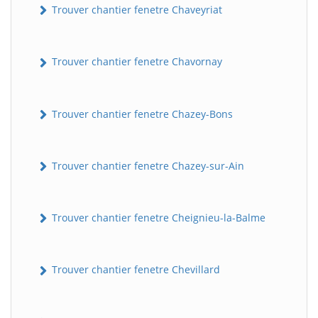
Trouver chantier fenetre Chaveyriat
Trouver chantier fenetre Chavornay
Trouver chantier fenetre Chazey-Bons
Trouver chantier fenetre Chazey-sur-Ain
BatiWebPro
B
Assistant en ligne
Trouver chantier fenetre Cheignieu-la-Balme
B
Trouver chantier fenetre Chevillard
BatiWebPro