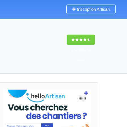
Inscription Artisan
9,5
(100%)
59
votes