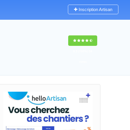
Inscription Artisan
9,5
(100%)
58
votes