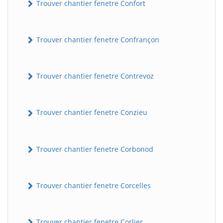
Trouver chantier fenetre Confort
Trouver chantier fenetre Confrançon
Trouver chantier fenetre Contrevoz
Trouver chantier fenetre Conzieu
BatiWebPro
B
Assistant en ligne
Trouver chantier fenetre Corbonod
B
Trouver chantier fenetre Corcelles
BatiWebPro
Trouver chantier fenetre Corlier