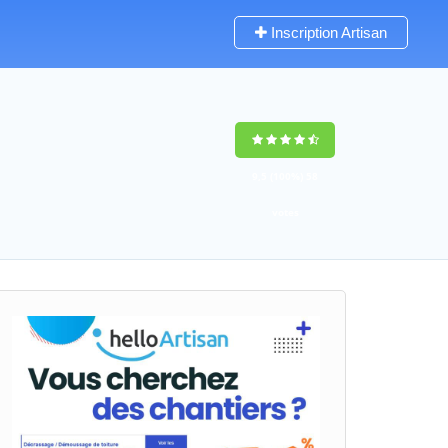
Inscription Artisan
9,5
(100%)
58
votes