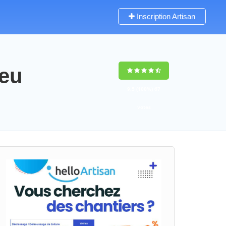
Inscription Artisan
ieu
9,5
(100%)
67
votes