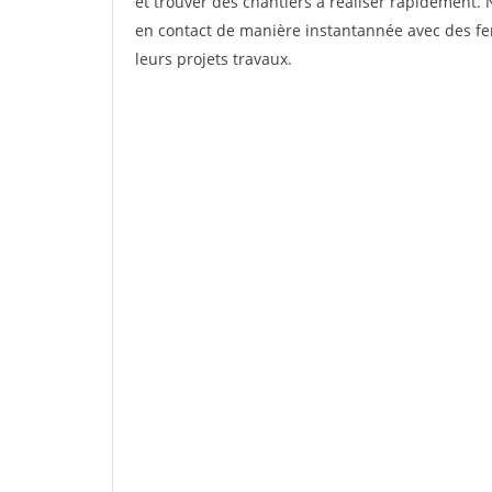
et trouver des chantiers à réaliser rapidement. 
en contact de manière instantannée avec des fen
leurs projets travaux.