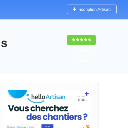
Inscription Artisan
ns
9,5
(100%)
65
votes