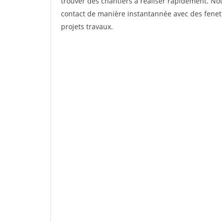
trouver des chantiers à réaliser rapidement. Not
contact de manière instantannée avec des fenetr
projets travaux.