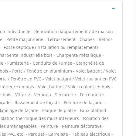
on Individuelle - Rénovation dappartement / de maison -
 - Petite maçonnerie - Terrassement - Chapes - Bétons
s - Fosse septique (installation ou remplacement) -
harpente industrielle bois - Charpente métallique -
ie - Fumisterie - Conduits de Fumée - Étanchéité de
 bois - Porte / Fenêtre en aluminium - Volet battant / Volet
te / Fenêtre en PVC - Volet battant / Volet roulant en PVC
intérieure en bois - Volet battant / Volet roulant en bois -
 bois - Vitrerie - Véranda - Serrurerie - Ferronnerie -
façade - Ravalement de façade - Peinture de façade -
Habillage de façade - Plaque de plâtre - Faux plafond -
 Isolation thermique des murs intérieurs - Isolation des
es aménageables - Peinture - Peinture décorative -
alles PVC, etc) - Parquet - Carrelage - Tableau électrique -