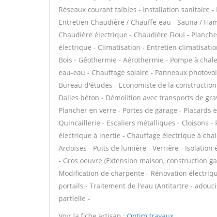
Réseaux courant faibles - Installation sanitaire -
Entretien Chaudière / Chauffe-eau - Sauna / Ham
Chaudière électrique - Chaudière Fioul - Planch
électrique - Climatisation - Entretien climatisat
Bois - Géothermie - Aérothermie - Pompe à chale
eau-eau - Chauffage solaire - Panneaux photovolta
Bureau d'études - Economiste de la construction 
Dalles béton - Démolition avec transports de g
Plancher en verre - Portes de garage - Placards
Quincaillerie - Escaliers métalliques - Cloisons
électrique à inertie - Chauffage électrique à cha
Ardoises - Puits de lumière - Verrière - Isolation
- Gros oeuvre (Extension maison, construction gar
Modification de charpente - Rénovation électriqu
portails - Traitement de l'eau (Antitartre - adouc
partielle -
Voir la fiche artisan :
Optim travaux