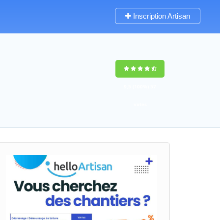
Inscription Artisan
9,5
(100%)
57
votes