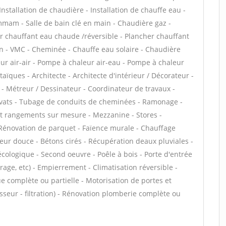
 Installation de chaudière - Installation de chauffe eau -
mam - Salle de bain clé en main - Chaudière gaz -
er chauffant eau chaude /réversible - Plancher chauffant
ion - VMC - Cheminée - Chauffe eau solaire - Chaudière
ur air-air - Pompe à chaleur air-eau - Pompe à chaleur
ïques - Architecte - Architecte d'intérieur / Décorateur -
- Métreur / Dessinateur - Coordinateur de travaux -
ravats - Tubage de conduits de cheminées - Ramonage -
 et rangements sur mesure - Mezzanine - Stores -
 - Rénovation de parquet - Faïence murale - Chauffage
leur douce - Bétons cirés - Récupération deaux pluviales -
 écologique - Second oeuvre - Poêle à bois - Porte d'entrée
age, etc) - Empierrement - Climatisation réversible -
e complète ou partielle - Motorisation de portes et
isseur - filtration) - Rénovation plomberie complète ou