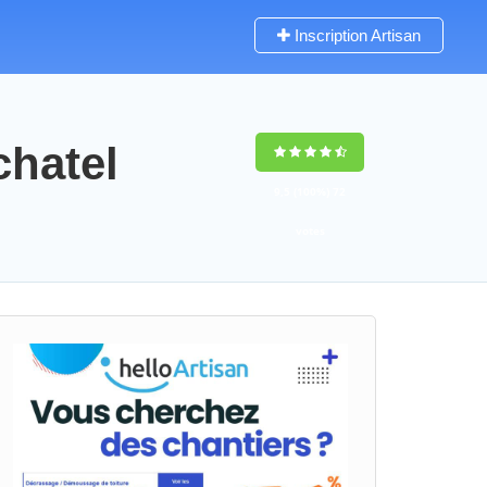
Inscription Artisan
chatel
9,5
(100%)
72
votes