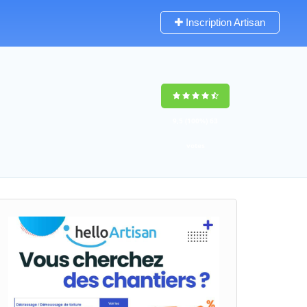
Inscription Artisan
9,5
(100%)
63
votes