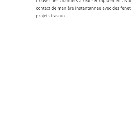
trouver des chantiers à réaliser rapidement. Not
contact de manière instantannée avec des fenetr
projets travaux.