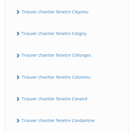
Trouver chantier fenetre Cleyzieu
Trouver chantier fenetre Coligny
Trouver chantier fenetre Collonges
BatiWebPro
B
Assistant en ligne
Trouver chantier fenetre Colomieu
B
Trouver chantier fenetre Conand
Trouver chantier fenetre Condamine
BatiWebPro