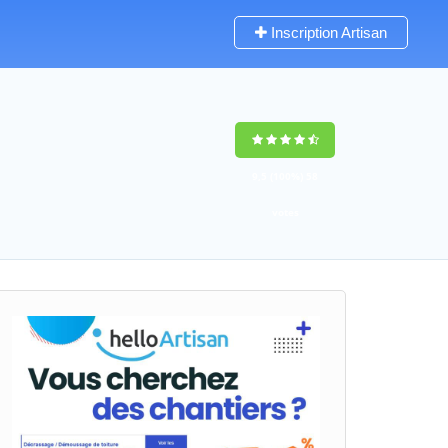
Inscription Artisan
9,5
(100%)
58
votes