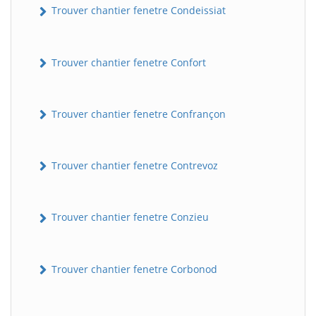
Trouver chantier fenetre Condeissiat
Trouver chantier fenetre Confort
Trouver chantier fenetre Confrançon
Trouver chantier fenetre Contrevoz
BatiWebPro
B
Assistant en ligne
Trouver chantier fenetre Conzieu
B
Trouver chantier fenetre Corbonod
BatiWebPro