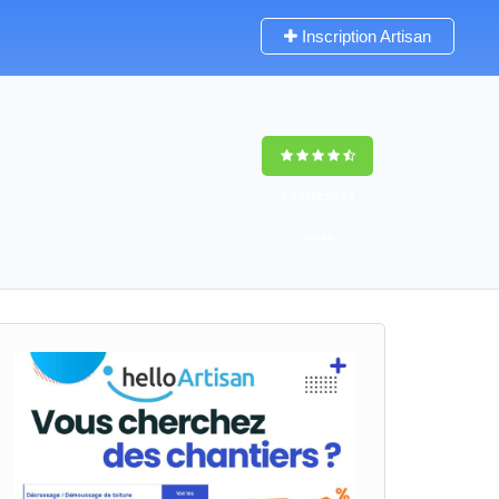
Inscription Artisan
9,5
(100%)
55
votes