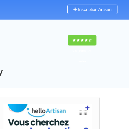
Inscription Artisan
9,5
(100%)
71
votes
y