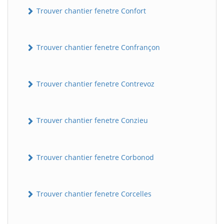
Trouver chantier fenetre Confort
Trouver chantier fenetre Confrançon
Trouver chantier fenetre Contrevoz
BatiWebPro
Trouver chantier fenetre Conzieu
B
Assistant en ligne
Trouver chantier fenetre Corbonod
B
Trouver chantier fenetre Corcelles
BatiWebPro