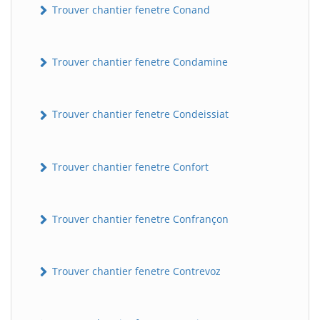
Trouver chantier fenetre Conand
Trouver chantier fenetre Condamine
Trouver chantier fenetre Condeissiat
Trouver chantier fenetre Confort
BatiWebPro
B
Assistant en ligne
Trouver chantier fenetre Confrançon
B
Trouver chantier fenetre Contrevoz
BatiWebPro