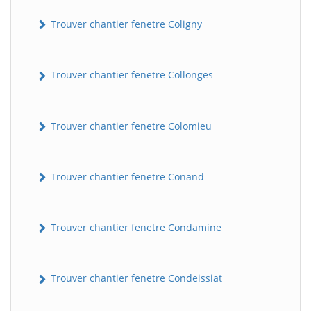
Trouver chantier fenetre Coligny
Trouver chantier fenetre Collonges
Trouver chantier fenetre Colomieu
BatiWebPro
B
Trouver chantier fenetre Conand
Assistant en ligne
B
Trouver chantier fenetre Condamine
Trouver chantier fenetre Condeissiat
BatiWebPro