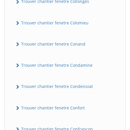
Trouver chantier fenetre Collonges
Trouver chantier fenetre Colomieu
Trouver chantier fenetre Conand
Trouver chantier fenetre Condamine
BatiWebPro
B
Assistant en ligne
Trouver chantier fenetre Condeissiat
B
Trouver chantier fenetre Confort
BatiWebPro
Trouver chantier fenetre Confrançon