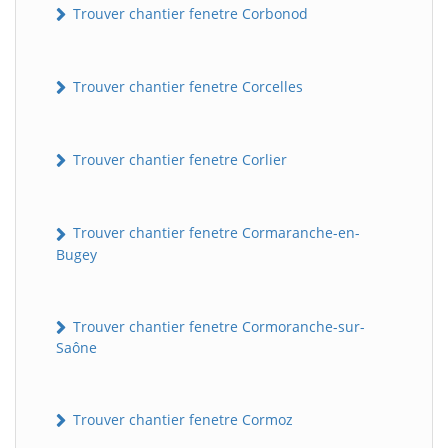
Trouver chantier fenetre Corbonod
Trouver chantier fenetre Corcelles
Trouver chantier fenetre Corlier
Trouver chantier fenetre Cormaranche-en-
BatiWebPro
B
Bugey
Assistant en ligne
B
Trouver chantier fenetre Cormoranche-sur-
Saône
Trouver chantier fenetre Cormoz
BatiWebPro